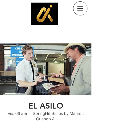
Ayuda al inmigrante
Programa comunitario de Kingdom Culture Immigrant Services, Inc. (501(c)(3)
EL ASILO
vie, 06 abr
  |  
SpringHill Suites by Marriott
Orlando Ai