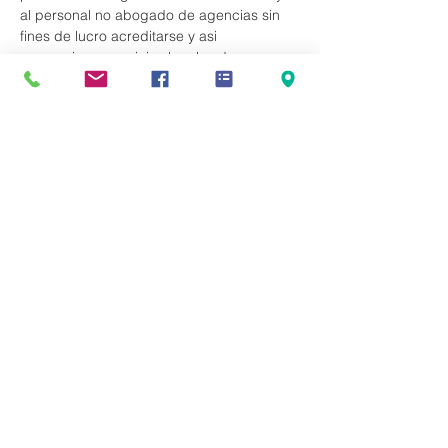
al personal no abogado de agencias sin 
fines de lucro acreditarse y asi 
proporcionar servicios legales de 
inmigración. Revisaremos los requisitos de 
elegibilidad y las diferentes Regulaciones. 
Webinar en Espanol. Cupo Limitado. 
VALOR EN DONACION $150 Una vez 
realice su registracion, realice el pago de 
$150 en el boton superior de la pagina 
que dice DONAR.
Compartir este evento
Ayuda Al Inmigrante es una Iniciativa de
Kingdom Culture Immigrant Services, Inc (KCIS)