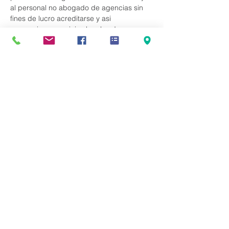
al personal no abogado de agencias sin 
fines de lucro acreditarse y asi 
proporcionar servicios legales de 
inmigración. Revisaremos los requisitos de 
elegibilidad y las diferentes Regulaciones. 
Webinar en Espanol. Cupo Limitado. 
VALOR EN DONACION $150 Una vez 
realice su registracion, realice el pago de 
$150 en el boton superior de la pagina 
que dice DONAR.
Compartir este evento
Ayuda Al Inmigrante es una Iniciativa de
Kingdom Culture Immigrant Services, Inc (KCIS)