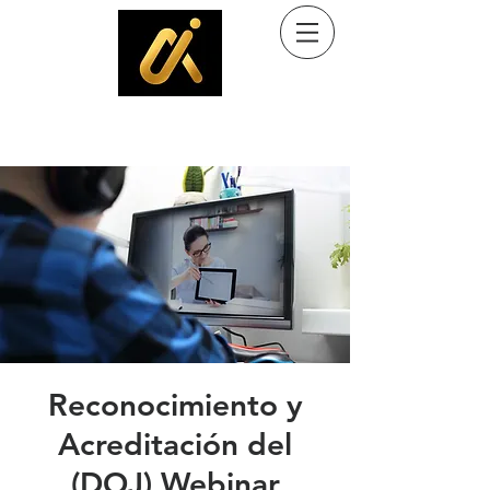
Ayuda al inmigrante
Programa comunitario de Kingdom Culture Immigrant Services, Inc. (501(c)(3)
Reconocimiento y
Acreditación del
(DOJ) Webinar